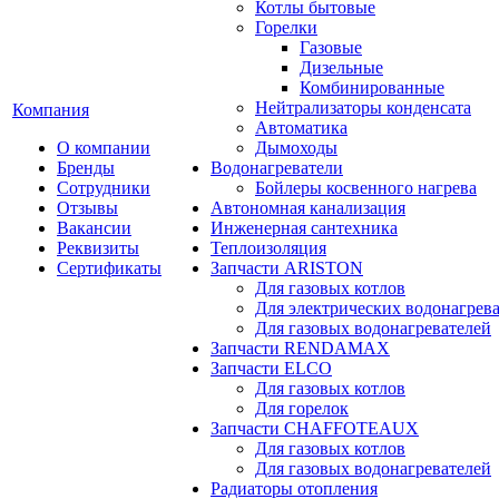
Котлы бытовые
Горелки
Газовые
Дизельные
Комбинированные
Нейтрализаторы конденсата
Компания
Автоматика
О компании
Дымоходы
Бренды
Водонагреватели
Сотрудники
Бойлеры косвенного нагрева
Отзывы
Автономная канализация
Вакансии
Инженерная сантехника
Реквизиты
Теплоизоляция
Сертификаты
Запчасти ARISTON
Для газовых котлов
Для электрических водонагрев
Для газовых водонагревателей
Запчасти RENDAMAX
Запчасти ELCO
Для газовых котлов
Для горелок
Запчасти CHAFFOTEAUX
Для газовых котлов
Для газовых водонагревателей
Радиаторы отопления