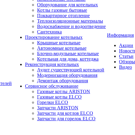
Оборудование для котельных
Котлы газовые бытовые
Поквартирное отопление
Теплоизоляционные материалы
Водоснабжение и водоотведение
Сантехника
Информация
Проектирование котельных
Крышные котельные
Акции
Автономные котельные
Новост
Блочно-модульные котельные
Статьи
Котельная для дома, коттеджа
Обзоры
Реконструкция котельных
Видео
Аудит существующей котельной
Модернизация оборудования
Демонтаж оборудования
ателей
Сервисное обслуживание
Газовые котлы ARISTON
Газовые котлы ELCO
Горелки ELCO
Запчасти ARISTON
Запчасти для котлов ELCO
Запчасти для горелок ELCO