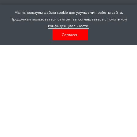
Подписывайтесь на новости и акции:
Мы используем файлы cookie для улучшения работы сайта.
Продолжая пользоваться сайтом, вы соглашаетесь с
политикой
конфиденциальности.
Согласен
Компания
О компании
Бренды
Сотрудники
Отзывы
Вакансии
Реквизиты
Сертификаты
Каталог
Котельное оборудование
Водонагреватели
Автономная канализация
Инженерная сантехника
Теплоизоляция