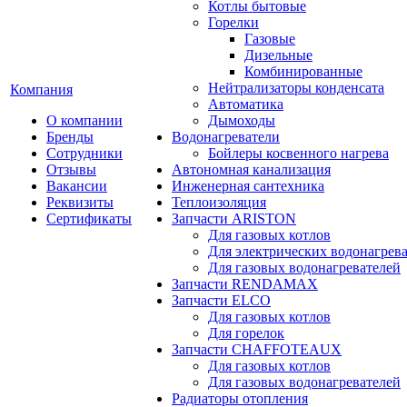
Котлы бытовые
Горелки
Газовые
Дизельные
Комбинированные
Нейтрализаторы конденсата
Компания
Автоматика
О компании
Дымоходы
Бренды
Водонагреватели
Сотрудники
Бойлеры косвенного нагрева
Отзывы
Автономная канализация
Вакансии
Инженерная сантехника
Реквизиты
Теплоизоляция
Сертификаты
Запчасти ARISTON
Для газовых котлов
Для электрических водонагрев
Для газовых водонагревателей
Запчасти RENDAMAX
Запчасти ELCO
Для газовых котлов
Для горелок
Запчасти CHAFFOTEAUX
Для газовых котлов
Для газовых водонагревателей
Радиаторы отопления