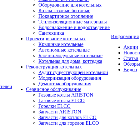
Оборудование для котельных
Котлы газовые бытовые
Поквартирное отопление
Теплоизоляционные материалы
Водоснабжение и водоотведение
Сантехника
Информация
Проектирование котельных
Крышные котельные
Акции
Автономные котельные
Новост
Блочно-модульные котельные
Статьи
Котельная для дома, коттеджа
Обзоры
Реконструкция котельных
Видео
Аудит существующей котельной
Модернизация оборудования
Демонтаж оборудования
ателей
Сервисное обслуживание
Газовые котлы ARISTON
Газовые котлы ELCO
Горелки ELCO
Запчасти ARISTON
Запчасти для котлов ELCO
Запчасти для горелок ELCO