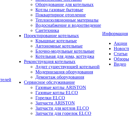
Оборудование для котельных
Котлы газовые бытовые
Поквартирное отопление
Теплоизоляционные материалы
Водоснабжение и водоотведение
Сантехника
Информация
Проектирование котельных
Крышные котельные
Акции
Автономные котельные
Новост
Блочно-модульные котельные
Статьи
Котельная для дома, коттеджа
Обзоры
Реконструкция котельных
Видео
Аудит существующей котельной
Модернизация оборудования
Демонтаж оборудования
ателей
Сервисное обслуживание
Газовые котлы ARISTON
Газовые котлы ELCO
Горелки ELCO
Запчасти ARISTON
Запчасти для котлов ELCO
Запчасти для горелок ELCO