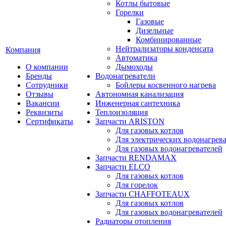
Котлы бытовые
Горелки
Газовые
Дизельные
Комбинированные
Нейтрализаторы конденсата
Компания
Автоматика
О компании
Дымоходы
Бренды
Водонагреватели
Сотрудники
Бойлеры косвенного нагрева
Отзывы
Автономная канализация
Вакансии
Инженерная сантехника
Реквизиты
Теплоизоляция
Сертификаты
Запчасти ARISTON
Для газовых котлов
Для электрических водонагрев
Для газовых водонагревателей
Запчасти RENDAMAX
Запчасти ELCO
Для газовых котлов
Для горелок
Запчасти CHAFFOTEAUX
Для газовых котлов
Для газовых водонагревателей
Радиаторы отопления