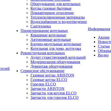
Оборудование для котельных
Котлы газовые бытовые
Поквартирное отопление
Теплоизоляционные материалы
Водоснабжение и водоотведение
Сантехника
Информация
Проектирование котельных
Крышные котельные
Акции
Автономные котельные
Новост
Блочно-модульные котельные
Статьи
Котельная для дома, коттеджа
Обзоры
Реконструкция котельных
Видео
Аудит существующей котельной
Модернизация оборудования
Демонтаж оборудования
ателей
Сервисное обслуживание
Газовые котлы ARISTON
Газовые котлы ELCO
Горелки ELCO
Запчасти ARISTON
Запчасти для котлов ELCO
Запчасти для горелок ELCO