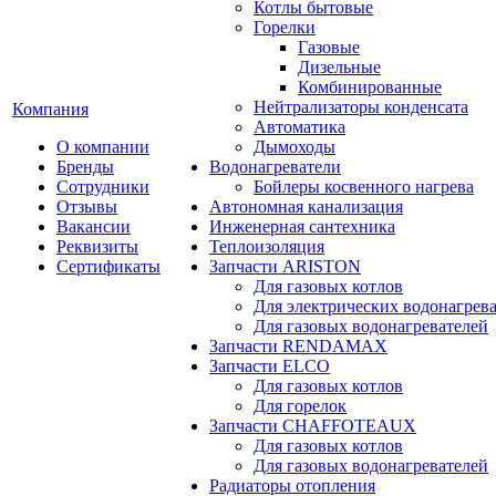
Котлы бытовые
Горелки
Газовые
Дизельные
Комбинированные
Нейтрализаторы конденсата
Компания
Автоматика
О компании
Дымоходы
Бренды
Водонагреватели
Сотрудники
Бойлеры косвенного нагрева
Отзывы
Автономная канализация
Вакансии
Инженерная сантехника
Реквизиты
Теплоизоляция
Сертификаты
Запчасти ARISTON
Для газовых котлов
Для электрических водонагрев
Для газовых водонагревателей
Запчасти RENDAMAX
Запчасти ELCO
Для газовых котлов
Для горелок
Запчасти CHAFFOTEAUX
Для газовых котлов
Для газовых водонагревателей
Радиаторы отопления