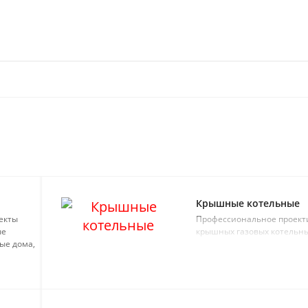
Крышные котельные
екты
Профессиональное проект
ые
крышных газовых котельн
ые дома,