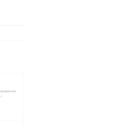
ирование
ых