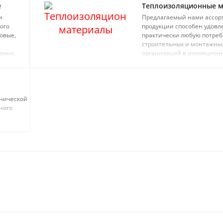
е
Теплоизоляционные 
и
Предлагаемый нами ассор
ого
продукции способен удовл
овые,
практически любую потреб
строительных и монтажны
онки,
организаций в изоляцион
 буферные
материалах
хнической
ного