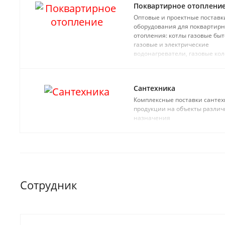
Поквартирное отоплени
Оптовые и проектные поставк
оборудования для поквартирн
отопления: котлы газовые быт
газовые и электрические
водонагреватели, газовые кол
бойлеры косвенного нагрева,
емкости
Сантехника
Комплексные поставки санте
продукции на объекты различ
назначения
Сотрудник